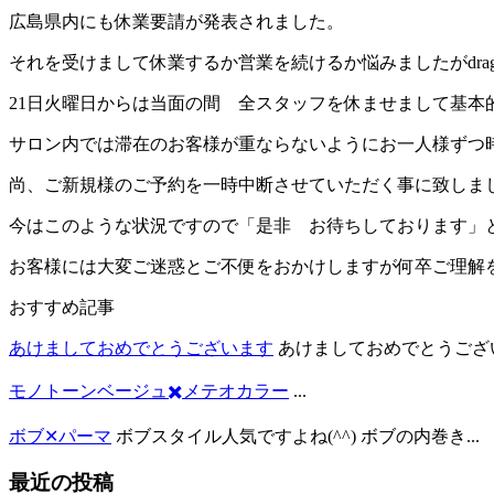
広島県内にも休業要請が発表されました。
それを受けまして休業するか営業を続けるか悩みましたがdrag 
21日火曜日からは当面の間 全スタッフを休ませまして基本
サロン内では滞在のお客様が重ならないようにお一人様ずつ
尚、ご新規様のご予約を一時中断させていただく事に致しま
今はこのような状況ですので「是非 お待ちしております」
お客様には大変ご迷惑とご不便をおかけしますが何卒ご理解
おすすめ記事
あけましておめでとうございます
あけましておめでとうございます
モノトーンベージュ✖️メテオカラー
...
ボブ✕パーマ
ボブスタイル人気ですよね(^^) ボブの内巻き...
最近の投稿