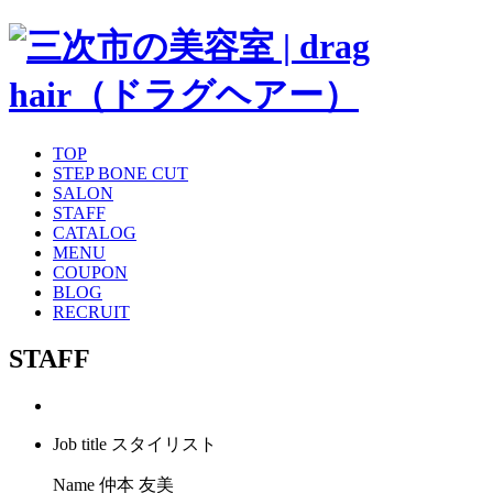
TOP
STEP BONE CUT
SALON
STAFF
CATALOG
MENU
COUPON
BLOG
RECRUIT
STAFF
Job title
スタイリスト
Name
仲本 友美